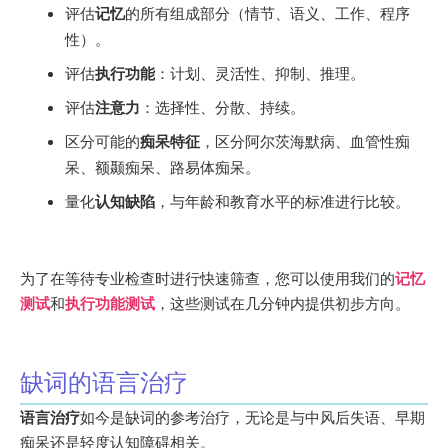
评估
记忆
的所有组成部分（情节、语义、工作、程序
性）。
评估
执行功能
：计划、灵活性、抑制、推理。
评估
注意力
：选择性、分散、持续。
区分可能的
痴呆特征
，区分阿尔茨海默病、血管性痴
呆、额颞痴呆、路易体痴呆。
量化
认知缺陷
，与年龄和教育水平的标准进行比较。
为了在等待专业检查时进行快速筛查，您可以使用我们的
记忆
测试
和
执行功能测试
，这些测试在几分钟内提供初步方向。
缺词的语言治疗
语言治疗
如今是缺词的参考治疗，无论是与中风后失语、早期
痴呆还是轻度认知障碍相关。