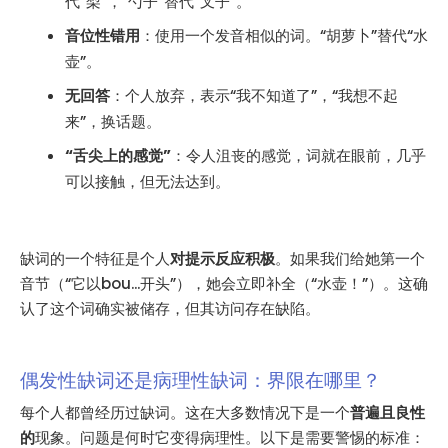
代“梨”，“勺子”替代“叉子”。
音位性错用
：使用一个发音相似的词。“胡萝卜”替代“水
壶”。
无回答
：个人放弃，表示“我不知道了”，“我想不起
来”，换话题。
“舌尖上的感觉”
：令人沮丧的感觉，词就在眼前，几乎
可以接触，但无法达到。
缺词的一个特征是个人
对提示反应积极
。如果我们给她第一个
音节（“它以bou...开头”），她会立即补全（“水壶！”）。这确
认了这个词确实被储存，但其访问存在缺陷。
偶发性缺词还是病理性缺词：界限在哪里？
每个人都曾经历过缺词。这在大多数情况下是一个
普遍且良性
的
现象。问题是何时它变得病理性。以下是需要警惕的标准：