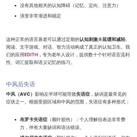
没有其他相关的认知障碍（记忆、定向、注意力）
演变非常渐进和稳定
这种正常的语言衰老可以通过定期的
认知刺激
来
延缓和减轻
。
阅读、文字游戏、对话、智力活动构成了真正的认知卫生。我
们的应用
EDITH
，专为老年人设计，提供数十个针对语言流利
性、词汇提取和语义记忆的练习。
中风后失语
中风（AVC）
影响左半球可能导致
失语症
，缺词是最常见的
症状之一。根据受损区域和中风的范围，失语症有多种形式：
布罗卡失语症
（额叶损伤）：个人理解但表达非常费
力，伴有大量缺词和语法错误。