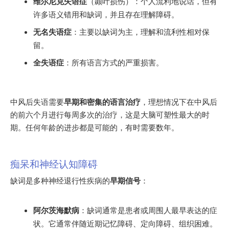
维尔尼克失语症
（颞叶损伤）：个人流利地说话，但有
许多语义错用和缺词，并且存在理解障碍。
无名失语症
：主要以缺词为主，理解和流利性相对保
留。
全失语症
：所有语言方式的严重损害。
中风后失语需要
早期和密集的语言治疗
，理想情况下在中风后
的前六个月进行每周多次的治疗，这是大脑可塑性最大的时
期。任何年龄的进步都是可能的，有时需要数年。
痴呆和神经认知障碍
缺词是多种神经退行性疾病的
早期信号
：
阿尔茨海默病
：缺词通常是患者或周围人最早表达的症
状。它通常伴随近期记忆障碍、定向障碍、组织困难。