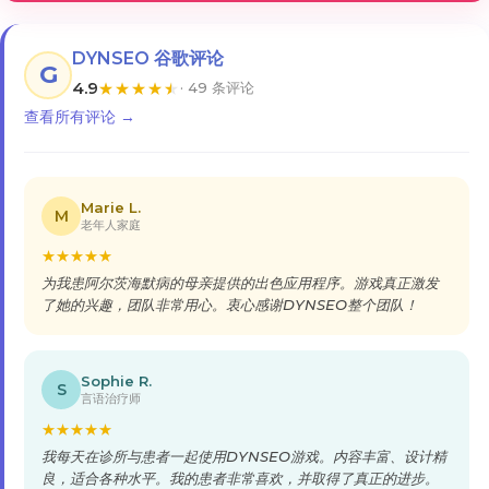
DYNSEO 谷歌评论
G
4.9
★
★
★
★
★
· 49 条评论
查看所有评论 →
Marie L.
M
老年人家庭
★
★
★
★
★
为我患阿尔茨海默病的母亲提供的出色应用程序。游戏真正激发
了她的兴趣，团队非常用心。衷心感谢DYNSEO整个团队！
Sophie R.
S
言语治疗师
★
★
★
★
★
我每天在诊所与患者一起使用DYNSEO游戏。内容丰富、设计精
良，适合各种水平。我的患者非常喜欢，并取得了真正的进步。