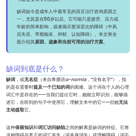
缺词如今是成年人中最常见的语言治疗咨询原因之
一，尤其是在50岁以后。它可能只是疲劳、压力或
年龄的简单影响，或者揭示更深层次的障碍（中风
后失语、早期痴呆、抑郁、认知障碍）。本文将全
面介绍其
原因、迹象和当前可用的治疗方案
。
缺词到底是什么？
缺词
，或
无名症
（来自希腊语
a-nomia
，“没有名字”），指
的是在需要时
提及一个已知的词
的困难。这个词在个人的心理
词汇中是存在的——当我们提出它时，她能立即识别，能够描
述它，在听到的句子中使用它，理解文本中的它——但她
无法
主动提取
它。
这种
保留知识
和
词汇访问缺陷
之间的解离是缺词的特征。它将
这种障碍与真正的词汇丧失（词本身消失）或理解障碍（词不