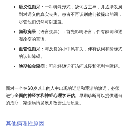
语义性痴呆
：一种特殊形式，缺词占主导，并逐渐发展
到对词义的真实丧失。患者不再识别他们被提出的词，
尽管他们仍然可以重复。
额颞痴呆
（语言变异）：首先影响语言，伴有缺词和逐
渐改变的言语。
血管性痴呆
：与反复的小中风有关，伴有缺词和阶梯式
的认知障碍。
晚期帕金森病
：可能伴随词汇访问减慢和流利性障碍。
面对一个在60岁以上的人中出现的近期和逐渐的缺词，必须
进行
全面的神经学和神经心理学评估
。早期诊断可以提供适当
的治疗，减缓病情发展并改善生活质量。
其他病理性原因