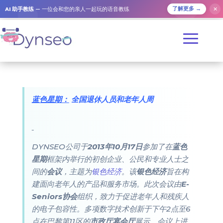
AI 助手教练
— 一位会和您的亲人一起玩的语音教练
✕
了解更多 →
蓝色星期：
全国退休人员和老年人周
DYNSEO公司于
2013年10月17日
参加了在
蓝色
星期
框架内举行的初创企业、公民和专业人士之
间的
会议
，主题为
银色经济
。该
银色经济
旨在构
建面向老年人的产品和服务市场。此次会议由
E-
Seniors协会
组织，致力于促进老年人和残疾人
的电子包容性。多项数字技术创新于下午2点至6
点在巴黎第11区的
市政厅宴会厅
展示。会议上进