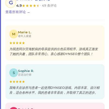
G
4.9
★
★
★
★
★
· 49 条评论
查看所有评论 →
Marie L.
M
老年人家庭
★
★
★
★
★
为我患阿尔茨海默病的母亲提供的出色应用程序。游戏真正激发
了她的兴趣，团队非常用心。衷心感谢DYNSEO整个团队！
Sophie R.
S
言语治疗师
★
★
★
★
★
我每天在诊所与患者一起使用DYNSEO游戏。内容丰富、设计精
良，适合各种水平。我的患者非常喜欢，并取得了真正的进步。