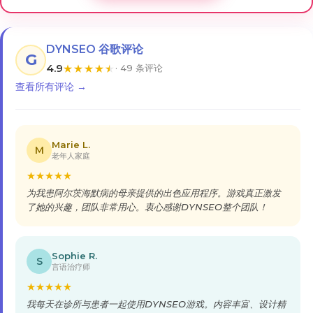
DYNSEO 谷歌评论
G
4.9
★
★
★
★
★
· 49 条评论
查看所有评论 →
Marie L.
M
老年人家庭
★
★
★
★
★
为我患阿尔茨海默病的母亲提供的出色应用程序。游戏真正激发
了她的兴趣，团队非常用心。衷心感谢DYNSEO整个团队！
Sophie R.
S
言语治疗师
★
★
★
★
★
我每天在诊所与患者一起使用DYNSEO游戏。内容丰富、设计精