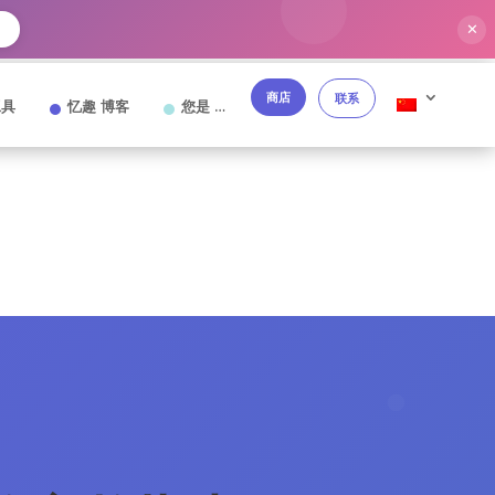
✕
商店
联系
工具
忆趣 博客
您是 …