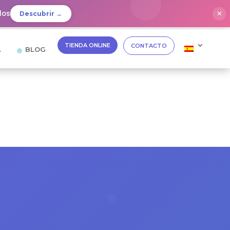
dos
✕
Descubrir →
TIENDA ONLINE
CONTACTO
…
BLOG