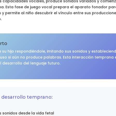
 sus capacidades vocales, produce sonidos variados y comienz
. Esta fase de juego vocal prepara el aparato fonador para
 y permite al niño descubrir el vínculo entre sus produccione
.
rto
 su hijo respondiéndole, imitando sus sonidos y establecie
luso si aún no produce palabras. Esta interacción temprana 
 desarrollo del lenguaje futuro.
 desarrollo temprano:
s sonidos desde la vida fetal