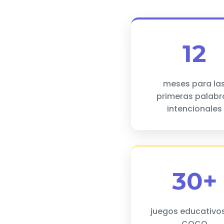
12
meses para la
primeras palabr
intencionales
30+
juegos educativo
COCO