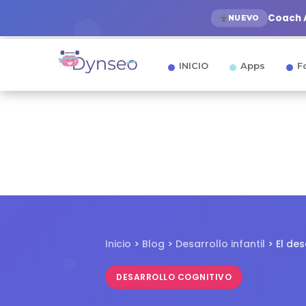
Coach A
NUEVO
INICIO
Apps
F
Inicio
>
Blog
>
Desarrollo infantil
> El des
DESARROLLO COGNITIVO