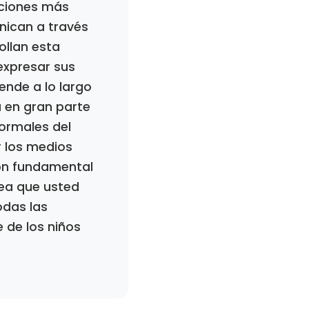
siciones más
nican a través
ollan esta
 expresar sus
ende a lo largo
 en gran parte
normales del
r los medios
ón fundamental
sea que usted
odas las
 de los niños