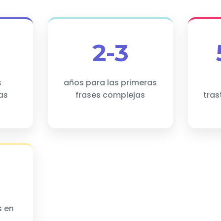
2-3
s
años para las primeras
as
frases complejas
tras
s en