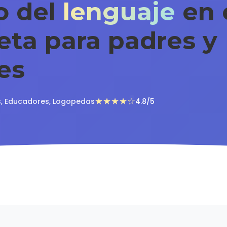
lo del
lenguaje
en e
eta para padres y
es
s, Educadores, Logopedas
4.8/5