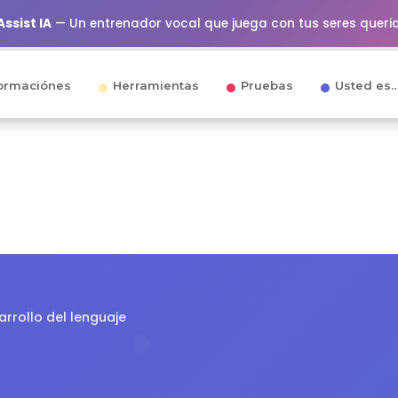
ssist IA
— Un entrenador vocal que juega con tus seres queri
ormaciónes
Herramientas
Pruebas
Usted es
arrollo del lenguaje