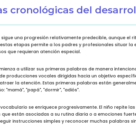
as cronológicas del desarrol
e sigue una progresión relativamente predecible, aunque el r
stas etapas permite a los padres y profesionales situar la e
asos que requieran atención especial.
omienza a utilizar sus primeras palabras de manera intencion
de producciones vocales dirigidas hacia un objetivo específi
atraer la atención. Estas primeras palabras están generalm
o: "mamá", "papá", "dormir", "adiós".
el vocabulario se enriquece progresivamente. El niño repite l
 que están asociadas a su rutina diaria o a emociones fuert
guir instrucciones simples y reconocer muchas palabras sin