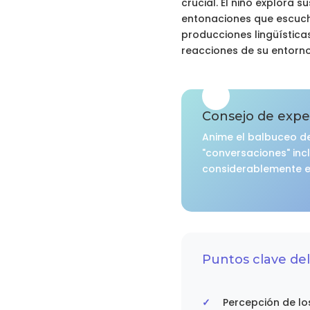
crucial. El niño explora
entonaciones que escucha
producciones lingüísticas
reacciones de su entorno
Consejo de expe
Anime el balbuceo de
"conversaciones" inc
considerablemente el
Puntos clave del
Percepción de lo