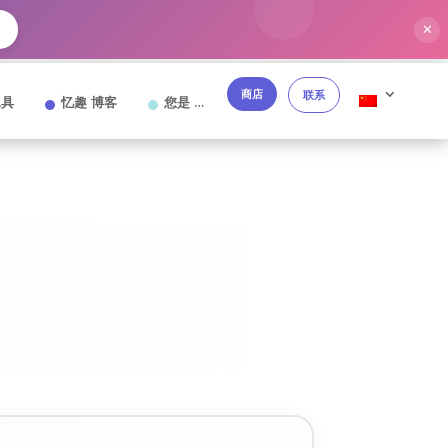
✕
商店
联系
工具
忆趣 博客
您是 …