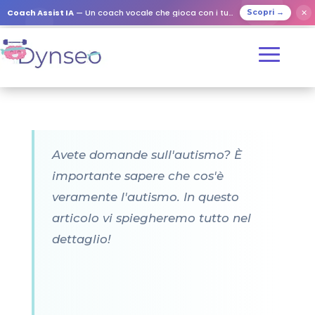
Coach Assist IA
— Un coach vocale che gioca con i tuoi cari
✕
Scopri →
Avete domande sull'autismo? È
importante sapere che cos'è
veramente l'autismo. In questo
articolo vi spiegheremo tutto nel
dettaglio!