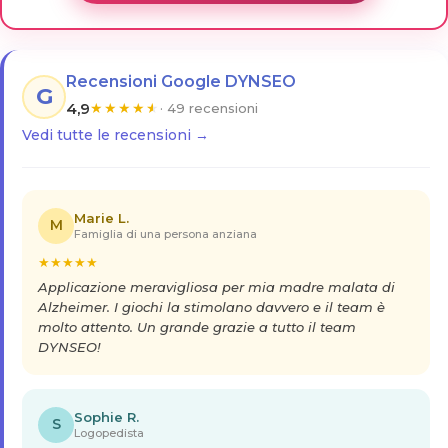
Recensioni Google DYNSEO
G
4,9
★
★
★
★
★
· 49 recensioni
Vedi tutte le recensioni →
Marie L.
M
Famiglia di una persona anziana
★
★
★
★
★
Applicazione meravigliosa per mia madre malata di
Alzheimer. I giochi la stimolano davvero e il team è
molto attento. Un grande grazie a tutto il team
DYNSEO!
Sophie R.
S
Logopedista