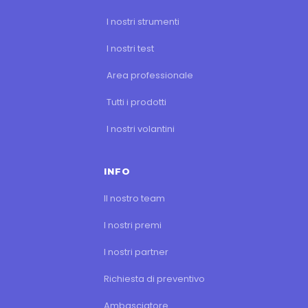
I nostri strumenti
I nostri test
Area professionale
Tutti i prodotti
I nostri volantini
INFO
Il nostro team
I nostri premi
I nostri partner
Richiesta di preventivo
Ambasciatore