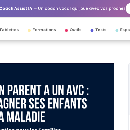
Coach Assist IA
— Un coach vocal qui joue avec vos proches
Tablettes
Formations
Outils
Tests
Espa