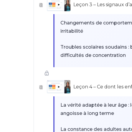
Leçon 3 – Les signaux d’a
▶
15 ans et plus : comportement
les activités
Changements de comportement :
irritabilité
Troubles scolaires soudains : 
difficultés de concentration
Troubles somatiques : maux d
sans cause médicale
Leçon 4 – Ce dont les en
▶
Quand consulter un professio
scolaire, thérapeute
La vérité adaptée à leur âge :
angoisse à long terme
La constance des adultes autour