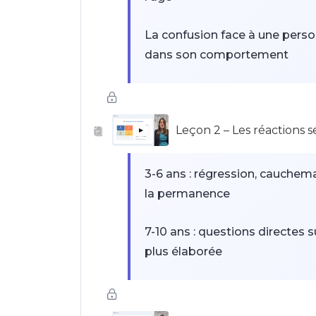
La confusion face à une pers
dans son comportement
La culpabilité irrationnelle : l
Leçon 2 – Les réactions s
Le sentiment d'abandon quand
▶
crise
3-6 ans : régression, cauche
la permanence
7-10 ans : questions directes su
plus élaborée
11-14 ans : repli, colère, hont
de responsabilités