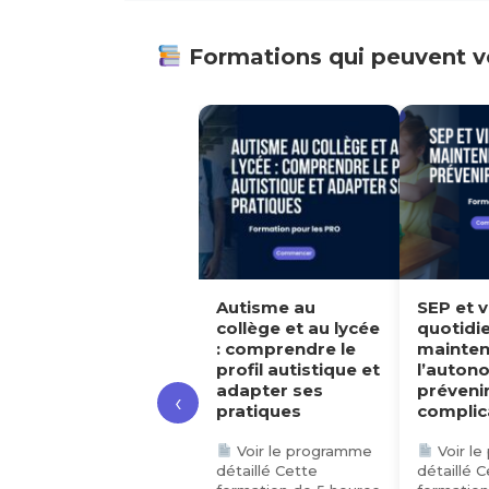
Formations qui peuvent vo
Autisme au
SEP et vie
Mon proch
collège et au lycée
quotidienne :
dort plus :
: comprendre le
maintenir
comprendr
profil autistique et
l’autonomie et
améliorer 
adapter ses
prévenir les
sommeil d
‹
pratiques
complications
seniors
Voir le programme
Voir le programme
Voir le p
détaillé Cette
détaillé Cette
détaillé Cet