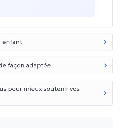
s émotions sans être rassurés trop
n enfant
école, amis, activités — la normalité
 de façon adaptée
us pour mieux soutenir vos