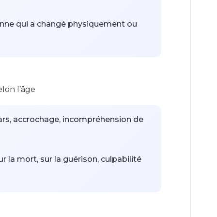
onne qui a changé physiquement ou
'enfant qui pense avoir causé la maladie
elon l’âge
 les adultes sont absorbés par la
mars, accrochage, incompréhension de
r la mort, sur la guérison, culpabilité
e devant les amis, risque de prendre trop