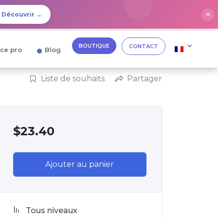
✕
Découvrir →
BOUTIQUE
CONTACT
ce pro
Blog
Liste de souhaits
Partager
$
23.40
Ajouter au panier
Tous niveaux