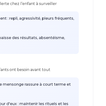
lerte chez l’enfant à surveiller
s d'adulte prématurés, déni, fuite dans
 repli, agressivité, pleurs fréquents,
baisse des résultats, absentéisme,
e ventre, de tête, troubles du sommeil
fants ont besoin avant tout
nnel : pédopsychiatre, psychologue
 le mensonge rassure à court terme et
 d'eux : maintenir les rituels et les