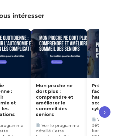
us intéresser
e ne
Prévenir et agir
Faciliter
face au
l’autonomie au
e et
harcèlement
quotidien d’un
le
scolaire et au
adolescent
es
cyberharcèlement
trisomique
›
Voir le programme
Voir le programme
détaillé Cette
détaillé Facilier
rogramme
formation de 6 heures
l’autonomie au
te
s'adresse aux
quotidien d’un