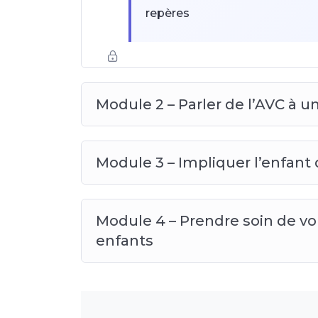
repères
La permission d'exprimer leur
vite
Module 2 – Parler de l’AVC à u
Savoir que leur vie continue : 
comme ancre
Module 3 – Impliquer l’enfant
Module 4 – Prendre soin de vo
enfants