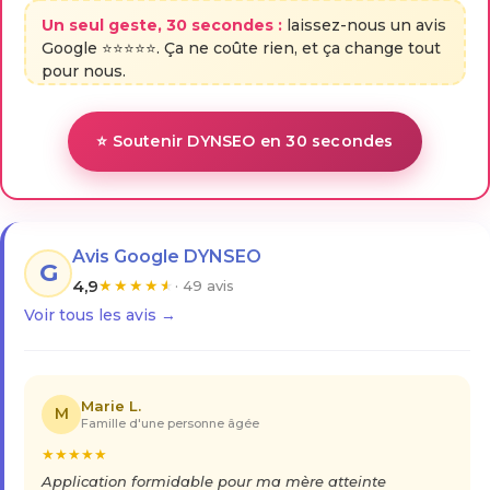
Un seul geste, 30 secondes :
laissez-nous un avis
Google ⭐⭐⭐⭐⭐. Ça ne coûte rien, et ça change tout
pour nous.
⭐ Soutenir DYNSEO en 30 secondes
Avis Google DYNSEO
G
4,9
★
★
★
★
★
· 49 avis
Voir tous les avis →
Marie L.
M
Famille d'une personne âgée
★
★
★
★
★
Application formidable pour ma mère atteinte