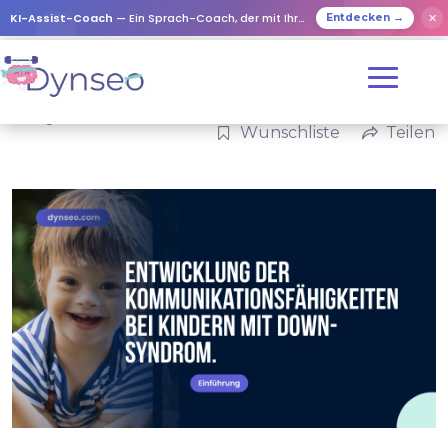
KI-Assist-Coach
— Ein Sprach-Coach, der mit Ihren Lieben spielt
✕
Entdecken →
Kategorien:
Familie
Wunschliste
Teilen