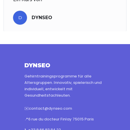
D
DYNSEO
DYNSEO
Gehirntrainingsprogramme für alle
Altersgruppen. Innovativ, spielerisch und
individuell, entwickelt mit
Gesundheitsfachleuten.
✉️
contact@dynseo.com
📍
6 rue du docteur Finlay 75015 Paris
📞
+33 9 66 93 84 22