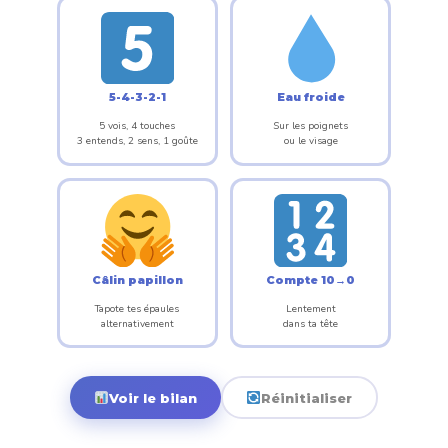
5-4-3-2-1
Eau froide
5 vois, 4 touches
Sur les poignets
3 entends, 2 sens, 1 goûte
ou le visage
Câlin papillon
Compte 10→0
Tapote tes épaules
Lentement
alternativement
dans ta tête
Voir le bilan
Réinitialiser