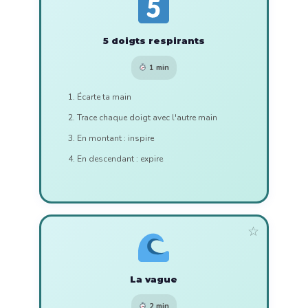
5 doigts respirants
1 min
Écarte ta main
Trace chaque doigt avec l'autre main
En montant : inspire
En descendant : expire
☆
La vague
2 min