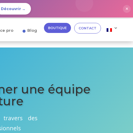
✕
Découvrir →
BOUTIQUE
CONTACT
ce pro
Blog
rmer une équipe
cture
 travers des
sionnels