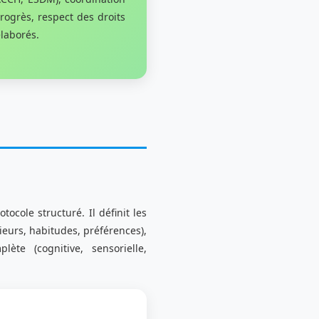
rogrès, respect des droits
élaborés.
ocole structuré. Il définit les
rieurs, habitudes, préférences),
lète (cognitive, sensorielle,