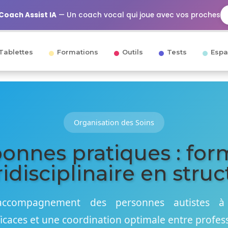
Coach Assist IA
— Un coach vocal qui joue avec vos proches
Tablettes
Formations
Outils
Tests
Espa
Organisation des Soins
bonnes pratiques : fo
idisciplinaire en stru
l'accompagnement des personnes autistes à
ficaces et une coordination optimale entre profes