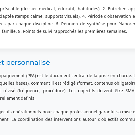
préalable (dossier médical, éducatif, habitudes). 2. Entretien app
adaptée (temps calme, supports visuels). 4. Période d'observation e
ées par chaque discipline. 6. Réunion de synthèse pour élaborer 
a famille. 8. Points de suivi rapprochés les premières semaines.
et personnalisé
mpagnement (PPA) est le document central de la prise en charge. L
 quelles bases), comment il est rédigé (format, contenus obligatoir
st révisé (fréquence, procédure). Les objectifs doivent être SMA
rellement définis.
jectifs opérationnels pour chaque professionnel garantit sa mise 
omment. La coordination des interventions autour d'objectifs comm