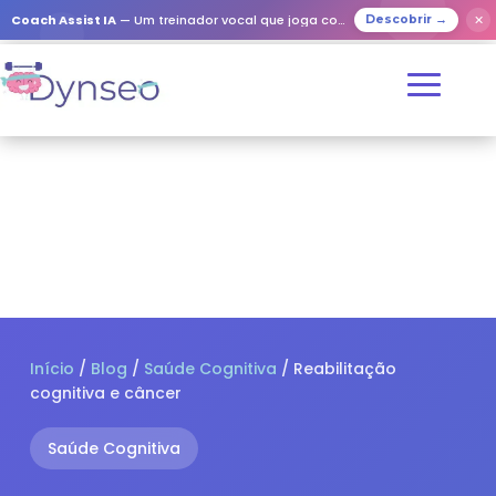
✕
Coach Assist IA
— Um treinador vocal que joga com os seus entes queridos
Descobrir →
Início
/
Blog
/
Saúde Cognitiva
/ Reabilitação
cognitiva e câncer
Saúde Cognitiva