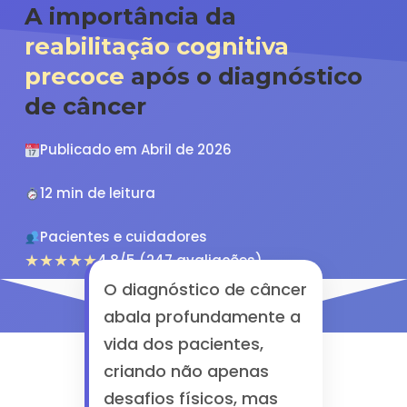
A importância da
reabilitação cognitiva
precoce
após o diagnóstico
de câncer
Publicado em Abril de 2026
12 min de leitura
Pacientes e cuidadores
★★★★★
4.8/5 (247 avaliações)
O diagnóstico de câncer
abala profundamente a
vida dos pacientes,
criando não apenas
desafios físicos, mas