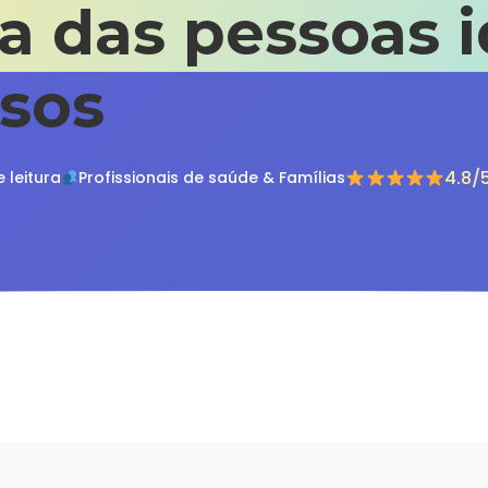
 das pessoas i
osos
4.8/
e leitura
Profissionais de saúde & Famílias