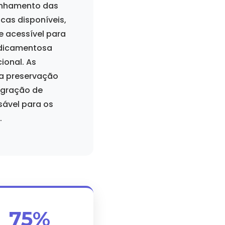
anhamento das
cas disponíveis,
 acessível para
edicamentosa
ional. As
na preservação
egração de
sável para os
.
75%