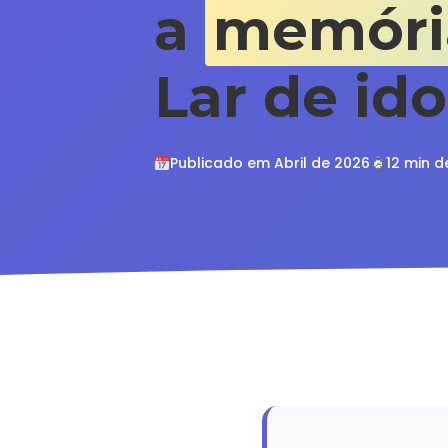
a
memória
Lar de id
Publicado em Abril de 2026
12 min d