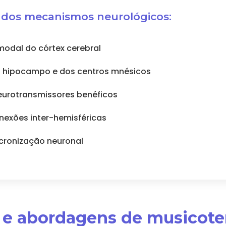
 dos mecanismos neurológicos:
modal do córtex cerebral
o hipocampo e dos centros mnésicos
eurotransmissores benéficos
nexões inter-hemisféricas
ncronização neuronal
s e abordagens de musicote