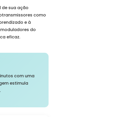
l de sua ação
rotransmissores como
prendizado e à
s moduladores do
a eficaz.
 minutos com uma
agem estimula
.