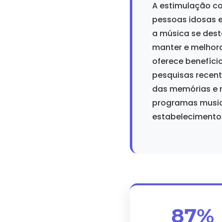
A estimulação c
pessoas idosas e
a música se des
manter e melhor
oferece benefíci
pesquisas recent
das memórias e n
programas musica
estabelecimento
87%