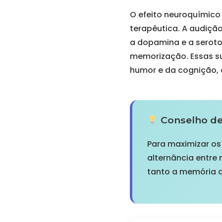
O efeito neuroquímic
terapêutica. A audiçã
a dopamina e a seroto
memorização. Essas s
humor e da cognição, 
Conselho de 
Para maximizar os
alternância entre
tanto a memória 