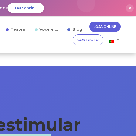
idos
✕
Descobrir →
LOJA ONLINE
Testes
Você é …
Blog
CONTACTO
estimular