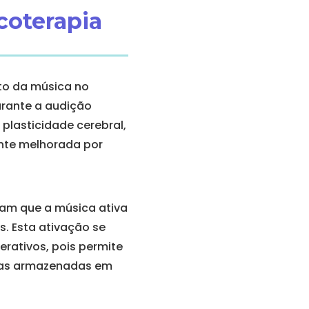
coterapia
to da música no
urante a audição
plasticidade cerebral,
ente melhorada por
ram que a música ativa
. Esta ativação se
rativos, pois permite
rias armazenadas em