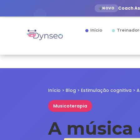
Coach Ass
NOVO
Início
Treinador
Início
>
Blog
>
Estimulação cognitiva
> A
Musicoterapia
A música 