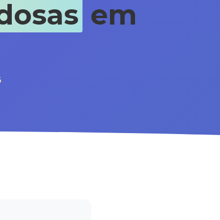
dosas
em
5