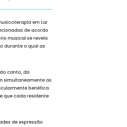
musicoterapia em Lar
lecionadas de acordo
rio musical se revela
do durante o qual as
 do canto, da
am simultaneamente as
ticularmente benéfica.
te que cada residente
dades de expressão