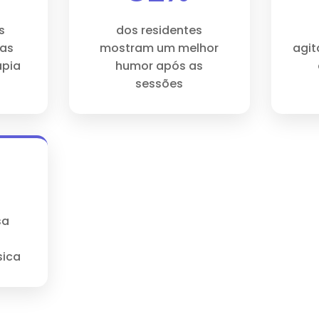
s
dos residentes
vas
mostram um melhor
agit
apia
humor após as
sessões
sa
sica