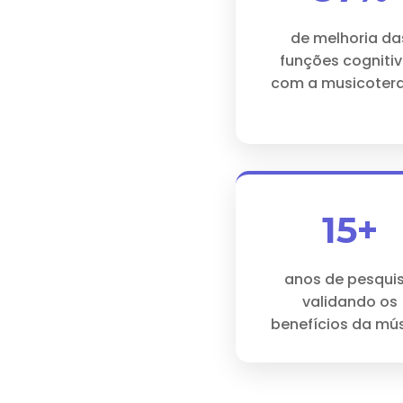
de melhoria da
funções cogniti
com a musicoter
15+
anos de pesqui
validando os
benefícios da mú