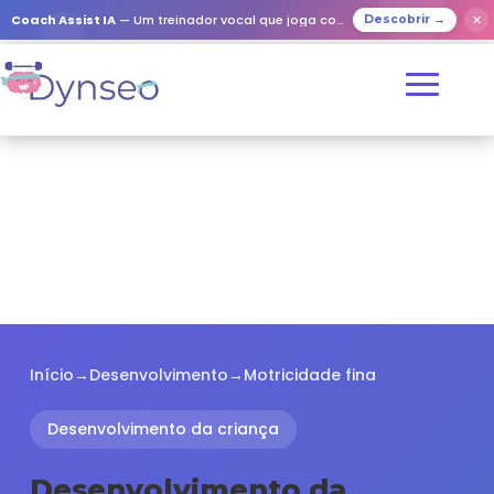
✕
Coach Assist IA
— Um treinador vocal que joga com os seus entes queridos
Descobrir →
Início
→
Desenvolvimento
→
Motricidade fina
Desenvolvimento da criança
Desenvolvimento da