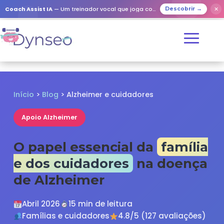
✕
Coach Assist IA
— Um treinador vocal que joga com os seus entes queridos
Descobrir →
Início
>
Blog
> Alzheimer e cuidadores
Apoio Alzheimer
O papel essencial da
família
e dos cuidadores
na doença
de Alzheimer
Abril 2026
15 min de leitura
Famílias e cuidadores
4.8/5 (127 avaliações)