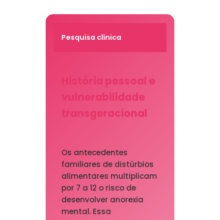
Pesquisa clínica
História pessoal e
vulnerabilidade
transgeracional
Os antecedentes
familiares de distúrbios
alimentares multiplicam
por 7 a 12 o risco de
desenvolver anorexia
mental. Essa