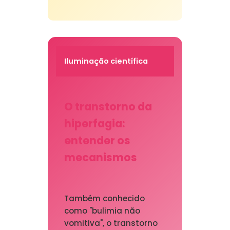
Iluminação científica
O transtorno da
hiperfagia:
entender os
mecanismos
Também conhecido
como "bulimia não
vomitiva", o transtorno