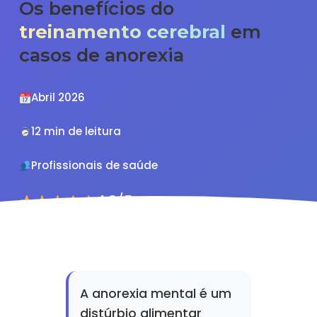
Os benefícios do
treinamento cerebral
em
casos de anorexia
Abril 2026
12 min de leitura
Profissionais de saúde
4.8/5
A anorexia mental é um
distúrbio alimentar