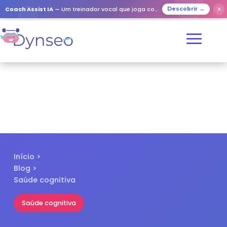
✕
Coach Assist IA
— Um treinador vocal que joga com os seus entes queridos
Descobrir →
Início
>
Blog
>
Saúde cognitiva
Saúde cognitiva