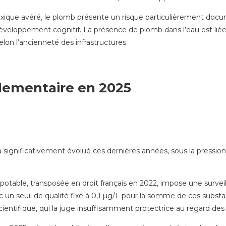
xique avéré, le plomb présente un risque particulièrement doc
développement cognitif. La présence de plomb dans l’eau est liée à
elon l’ancienneté des infrastructures.
glementaire en 2025
significativement évolué ces dernières années, sous la pression
potable, transposée en droit français en 2022, impose une survei
ec un seuil de qualité fixé à 0,1 µg/L pour la somme de ces subs
ientifique, qui la juge insuffisamment protectrice au regard de