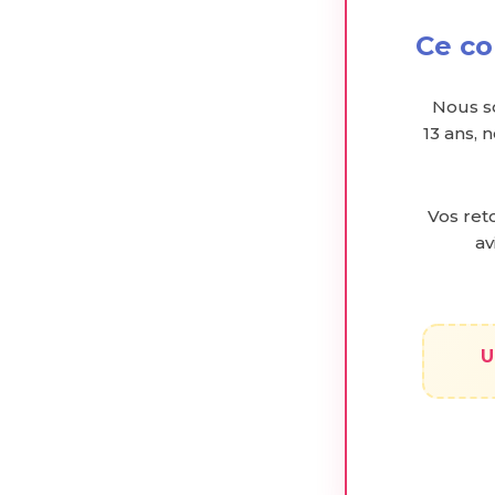
Ce co
Nous s
13 ans, 
Vos reto
av
U