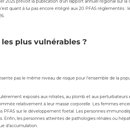
er 2025 prévoit la publication d’un rapport annuel régional sur la
n’est quant à lui pas encore intégré aux 20 PFAS réglementés : l
26.
les plus vulnérables ?
ésente pas le même niveau de risque pour l’ensemble de la popula
culièrement exposés aux nitrates, au plomb et aux perturbateurs 
sommée relativement à leur masse corporelle. Les femmes encei
ains PFAS sur le développement foetal. Les personnes immunod
. Enfin, les personnes atteintes de pathologies rénales ou hépat
sque d’accumulation.