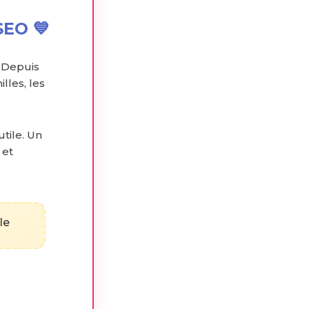
SEO 💙
 Depuis
lles, les
utile. Un
 et
le