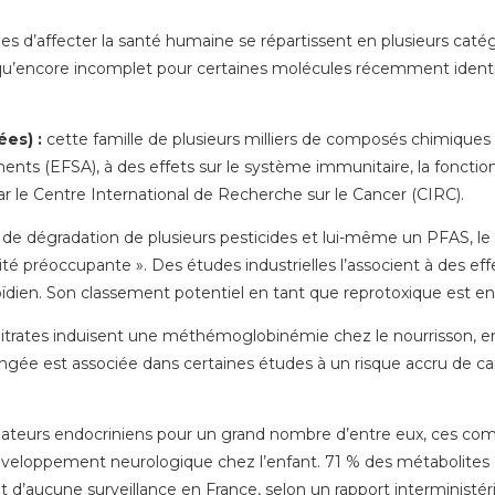
s d’affecter la santé humaine se répartissent en plusieurs catégor
 qu’encore incomplet pour certaines molécules récemment identifi
ées) :
cette famille de plusieurs milliers de composés chimiques 
nts (EFSA), à des effets sur le système immunitaire, la fonction th
 le Centre International de Recherche sur le Cancer (CIRC).
de dégradation de plusieurs pesticides et lui-même un PFAS, le
préoccupante ». Des études industrielles l’associent à des effe
ïdien. Son classement potentiel en tant que reprotoxique est en 
nitrates induisent une méthémoglobinémie chez le nourrisson, en
ongée est associée dans certaines études à un risque accru de can
bateurs endocriniens pour un grand nombre d’entre eux, ces co
développement neurologique chez l’enfant. 71 % des métabolites 
t d’aucune surveillance en France, selon un rapport interministéri