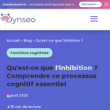
✕
Coach Assist IA
— Un coach vocal qui joue avec vos proches
Découvrir →
Accueil
>
Blog
> Qu'est-ce que l'inhibition ?
Fonctions cognitives
Qu'est-ce que
l'inhibition
?
Comprendre ce processus
cognitif essentiel
Avril 2026
15 min de lecture