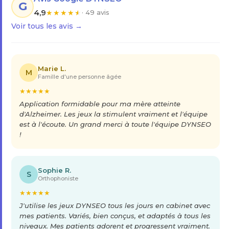
G
4,9
★
★
★
★
★
· 49 avis
Voir tous les avis →
Marie L.
M
Famille d'une personne âgée
★
★
★
★
★
Application formidable pour ma mère atteinte
d'Alzheimer. Les jeux la stimulent vraiment et l'équipe
est à l'écoute. Un grand merci à toute l'équipe DYNSEO
!
Sophie R.
S
Orthophoniste
★
★
★
★
★
J'utilise les jeux DYNSEO tous les jours en cabinet avec
mes patients. Variés, bien conçus, et adaptés à tous les
niveaux. Mes patients adorent et progressent vraiment.