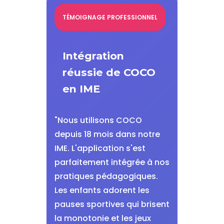
TÉMOIGNAGE PROFESSIONNEL
Intégration
réussie de COCO
en IME
"Nous utilisons COCO
depuis 18 mois dans notre
IME. L'application s'est
parfaitement intégrée à nos
pratiques pédagogiques.
Les enfants adorent les
pauses sportives qui brisent
la monotonie et les jeux