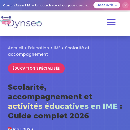
✕
Coach Assist IA
— Un coach vocal qui joue avec vos proches
Découvrir →
Accueil
>
Éducation
>
IME
> Scolarité et
accompagnement
ÉDUCATION SPÉCIALISÉE
Scolarité,
accompagnement et
activités éducatives en IME
:
Guide complet 2026
Avril 2026