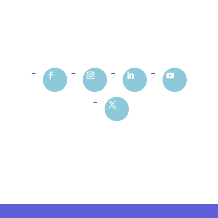
curieux@dynseo.com