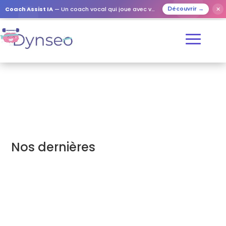
Coach Assist IA
— Un coach vocal qui joue avec vos proches
✕
Découvrir →
Nos dernières