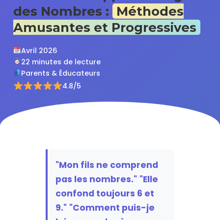
des Nombres :
Méthodes
Amusantes et Progressives
Avril 2026
22 minutes de lecture
Parents & Éducateurs
4.8/5
"Mon fils ne comprend
pas les nombres."
"Elle
confond toujours 6 et
9."
"Comment puis-je