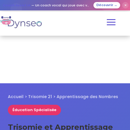
✕
Coach Assist IA
— Un coach vocal qui joue avec vos proches
Découvrir →
Accueil
>
Trisomie 21
> Apprentissage des Nombres
Éducation Spécialisée
Trisomie et Apprentissage