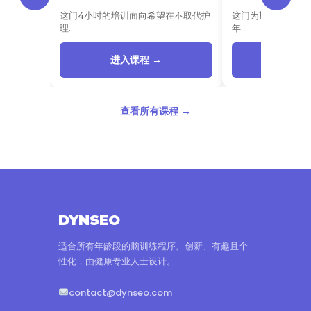
这门4小时的培训面向希望在不取代护
这门为期2小时的
理…
年…
进入课程 →
进入课
查看所有课程 →
DYNSEO
适合所有年龄段的脑训练程序。创新、有趣且个
性化，由健康专业人士设计。
contact@dynseo.com