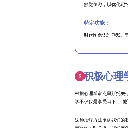
触觉刺激，以优化记
特定功能：
时代图像识别游戏、
积极心理
根据心理学家克里斯托夫
学不仅仅是享受当下，”他
这种治疗方法承认我们的
丰富的人际关系，我们增