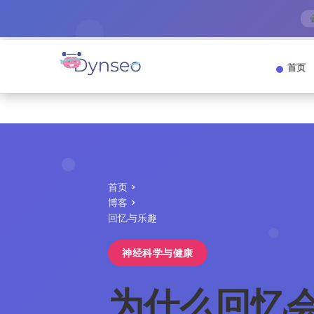
首页
首页
>
博客
>
回忆与乐趣
神经科学与健康
为什么回忆