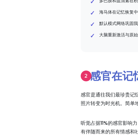
多巴胺和血清素在积
海马体在记忆恢复中
默认模式网络巩固我
大脑重新激活与原始
感官在记
感官是通往我们最珍贵记
照片转变为时光机。简单
听觉占据11%的感官影
有伴随而来的所有情感和