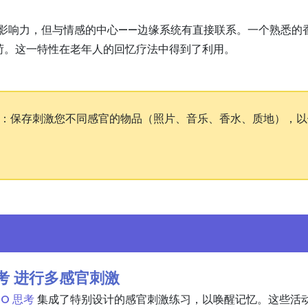
官影响力，但与情感的中心——边缘系统有直接联系。一个熟悉的
荷。这一特性在老年人的回忆疗法中得到了利用。
”：保存刺激您不同感官的物品（照片、音乐、香水、质地），
思考 进行多感官刺激
O 思考
集成了特别设计的感官刺激练习，以唤醒记忆。这些活