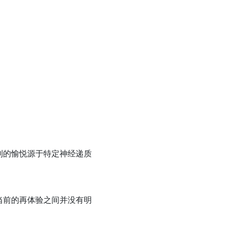
到的愉悦源于特定神经递质
当前的再体验之间并没有明