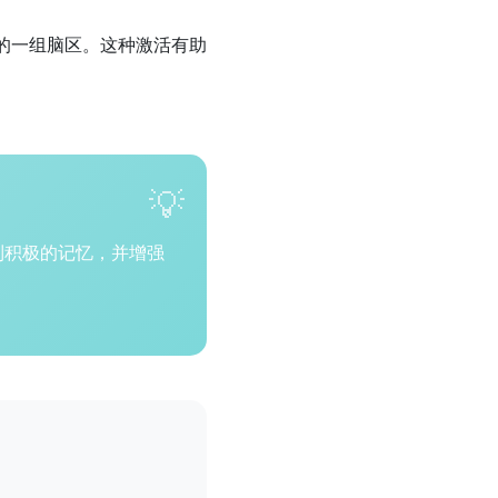
的一组脑区。这种激活有助
到积极的记忆，并增强