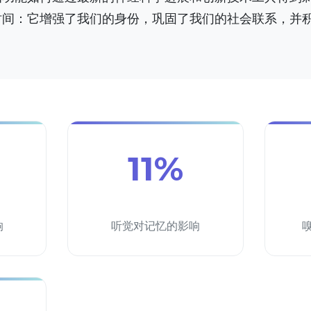
时间：它增强了我们的身份，巩固了我们的社会联系，并
11%
响
听觉对记忆的影响