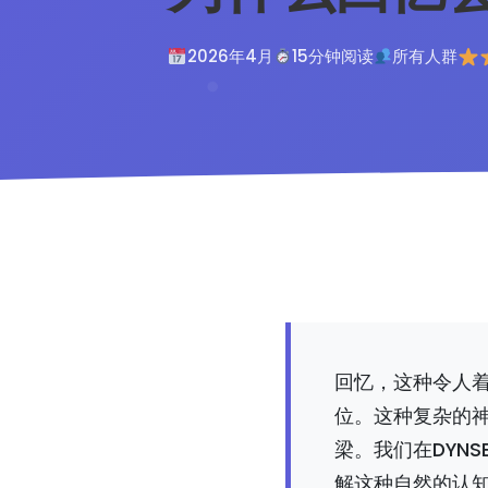
2026年4月
15分钟阅读
所有人群
回忆，这种令人
位。这种复杂的
梁。我们在DYN
解这种自然的认