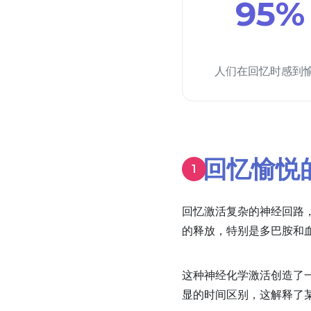
95%
人们在回忆时感到
回忆愉悦
回忆激活复杂的神经回路
的释放，特别是多巴胺和
这种神经化学激活创造了
显的时间区别，这解释了