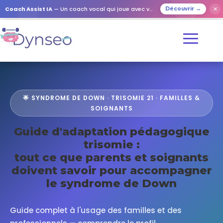
Coach Assist IA
— Un coach vocal qui joue avec vos proches
✕
Découvrir →
🌟 SYNDROME DE DOWN · TRISOMIE 21 · FAMILLES &
SOIGNANTS
Guide d'adaptation pédagogique
trisomie :
tout ce que parents et soignants
doivent savoir pour accompagner
le syndrome de Down
Guide complet à l'usage des familles et des