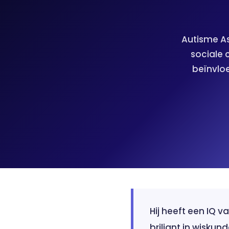
Autisme As
sociale 
beïnvloe
Hij heeft een IQ v
briljant in wiskun