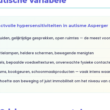
utische variabele
tvolle hypersensitiviteiten in autisme Asperger
uiden, gelijktijdige gesprekken, open ruimtes — de meest vo
tielampen, heldere schermen, bewegende menigten
els, bepaalde voedseltexturen, onverwachte fysieke contact
ums, kookgeuren, schoonmaakproducten — vaak intens wa
oefte aan beweging of juist immobiliteit om het niveau van a