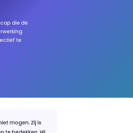
icap die de
erwerking
ectief te
iet mogen. Zij is
en te bedekken. Hij