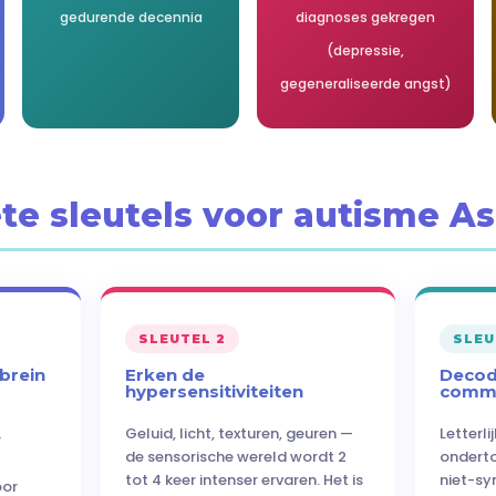
gedurende decennia
diagnoses gekregen
(depressie,
gegeneraliseerde angst)
te sleutels voor autisme A
SLEUTEL 2
SLEU
brein
Erken de
Decod
hypersensitiviteiten
commu
Geluid, licht, texturen, geuren —
Letterl
r
de sensorische wereld wordt 2
onderto
tot 4 keer intenser ervaren. Het is
niet-sy
oor