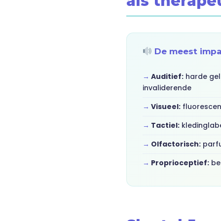
als therape
De meest impac
Auditief:
harde gel
invaliderende
Visueel:
fluorescen
Tactiel:
kledinglab
Olfactorisch:
parf
Proprioceptief:
beh