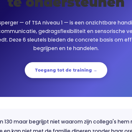
te ondersteunen
perger — of TSA niveau 1 — is een onzichtbare hand
communicatie, gedragsflexibiliteit en sensorische v
dt. Deze 6 sleutels bieden de concrete basis om eff
begrijpen en te handelen.
Toegang tot de training →
an 130 maar begrijpt niet waarom zijn collega's hem n
de en kan niet met de familie dineren zonder haar or