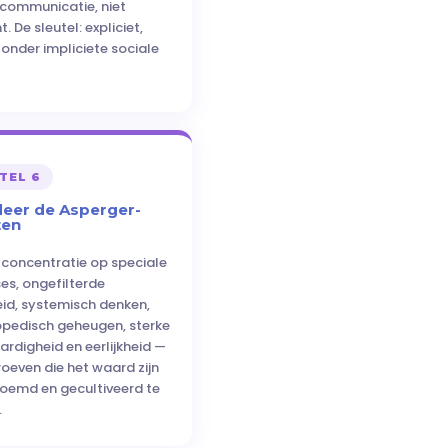
communicatie, niet
t. De sleutel: expliciet,
zonder impliciete sociale
TEL 6
eer de Asperger-
ten
 concentratie op speciale
ses, ongefilterde
heid, systemisch denken,
pedisch geheugen, sterke
ardigheid en eerlijkheid —
roeven die het waard zijn
emd en gecultiveerd te
.