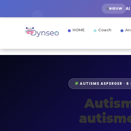
AI
NIEUW
HOME
Coach
An
AUTISME ASPERGER · 6
Autism
autisme