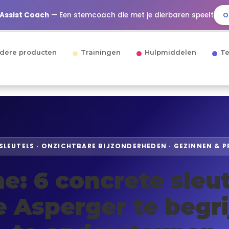
 Assist Coach
— Een stemcoach die met je dierbaren speelt
O
dere producten
Trainingen
Hulpmiddelen
Te
 SLEUTELS · ONZICHTBARE BIJZONDERHEDEN · GEZINNEN & P
e: 6 concrete sleu
 Asperger te begr