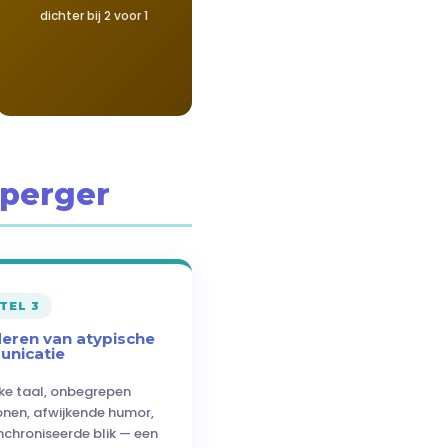
dichter bij 2 voor 1
sperger
TEL 3
eren van atypische
nicatie
ijke taal, onbegrepen
nen, afwijkende humor,
nchroniseerde blik — een