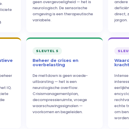
geen overgevoeligheid — het is
andere 
e.
neurologisch. De sensorische
deficiën
liciete
omgeving is een therapeutische
direct, 
variabele.
jargon.
.
SLEUTEL 5
SLEU
tieve
Beheer de crises en
Waard
overbelasting
krach
dsbeheer
De meltdown is geen woede-
Intense
uitbarsting — het is een
interes
het IQ.
neurologische overflow.
eerlijk
ciete
Crisismanagementplan,
encyclo
die
decompressieruimte, vroege
rechtva
waarschuwingssignalen —
echte t
voorkomen en begeleiden.
om beno
worden