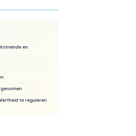
orkomende en
en
argenomen
lertheid te reguleren