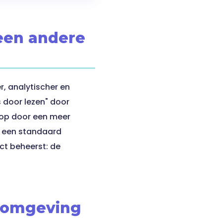
 een andere
, analytischer en
 door lezen" door
 op door een meer
n een standaard
ct beheerst: de
e omgeving