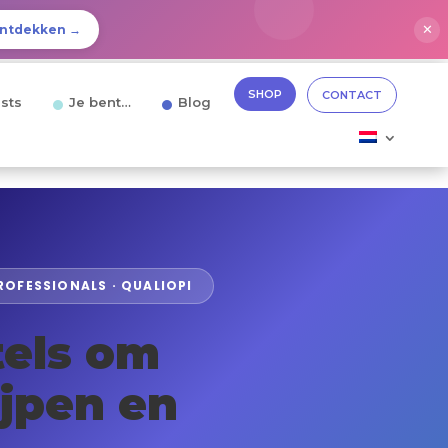
✕
ntdekken →
SHOP
CONTACT
sts
Je bent…
Blog
ROFESSIONALS · QUALIOPI
tels om
ijpen en