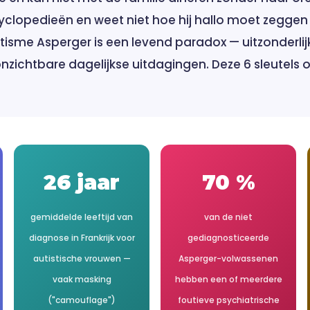
cyclopedieën en weet niet hoe hij hallo moet zeggen
Autisme Asperger is een levend paradox — uitzonderli
nzichtbare dagelijkse uitdagingen. Deze 6 sleutels o
26 jaar
70 %
gemiddelde leeftijd van
van de niet
diagnose in Frankrijk voor
gediagnosticeerde
autistische vrouwen —
Asperger-volwassenen
vaak masking
hebben een of meerdere
("camouflage")
foutieve psychiatrische