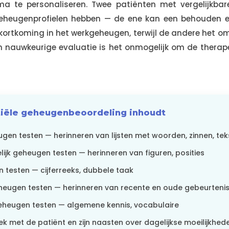
ma te personaliseren. Twee patiënten met vergelijkba
 geheugenprofielen hebben — de ene kan een behouden 
ortkoming in het werkgeheugen, terwijl de andere het om
n nauwkeurige evaluatie is het onmogelijk om de therape
tiële geheugenbeoordeling inhoudt
gen testen — herinneren van lijsten met woorden, zinnen, tek
lijk geheugen testen — herinneren van figuren, posities
testen — cijferreeks, dubbele taak
heugen testen — herinneren van recente en oude gebeurteni
heugen testen — algemene kennis, vocabulaire
ek met de patiënt en zijn naasten over dagelijkse moeilijkhed