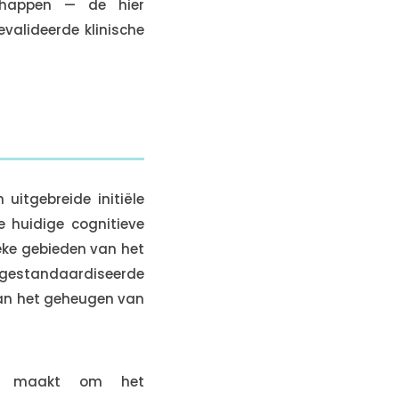
schappen — de hier
valideerde klinische
uitgebreide initiële
e huidige cognitieve
ieke gebieden van het
n gestandaardiseerde
van het geheugen van
jk maakt om het