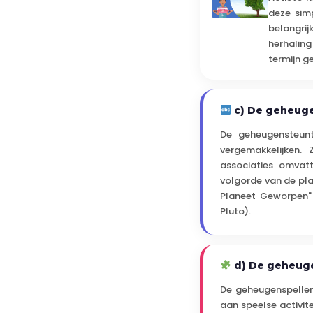
deze simp
belangri
herhaling
termijn g
c) De geheug
De geheugensteunt
vergemakkelijken.
associaties omvat
volgorde van de pla
Planeet Geworpen" 
Pluto).
d) De geheug
De geheugenspellen 
aan speelse activite