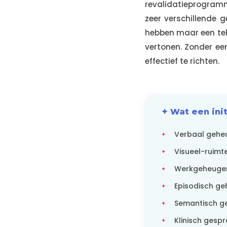
revalidatieprogram
zeer verschillende
hebben maar een tek
vertonen. Zonder ee
effectief te richten.
✦ Wat een ini
Verbaal geheu
Visueel-ruimte
Werkgeheugen 
Episodisch ge
Semantisch ge
Klinisch gespr