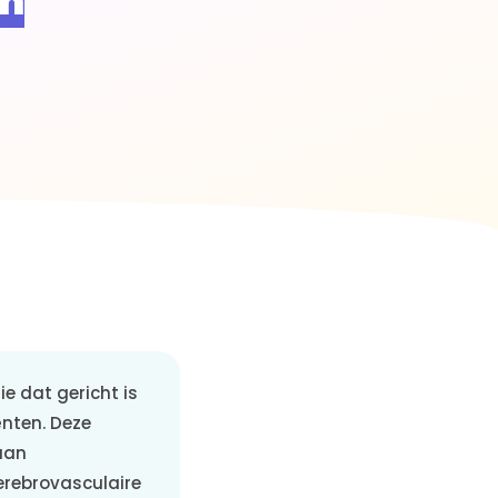
en
e dat gericht is
nten. Deze
aan
erebrovasculaire