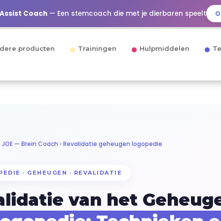
 Assist Coach
— Een stemcoach die met je dierbaren speelt
O
dere producten
Trainingen
Hulpmiddelen
Te
›
JOE — Brein Coach
› Revalidatie geheugen logopedie
EDIE · GEHEUGEN · REVALIDATIE
lidatie van het Geheug