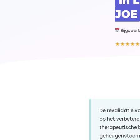
in 
JOE
Bijgewerk
★★★★★
De revalidatie v
op het verbeter
therapeutische b
geheugenstoorni