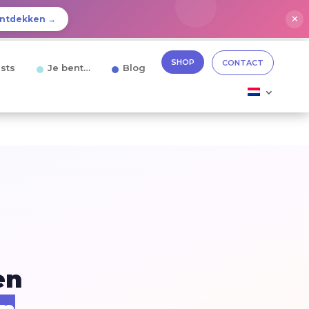
✕
ntdekken →
SHOP
CONTACT
sts
Je bent…
Blog
en