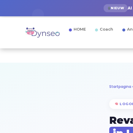
AI
NIEUW
HOME
Coach
An
Startpagina
LOGOP
Reva