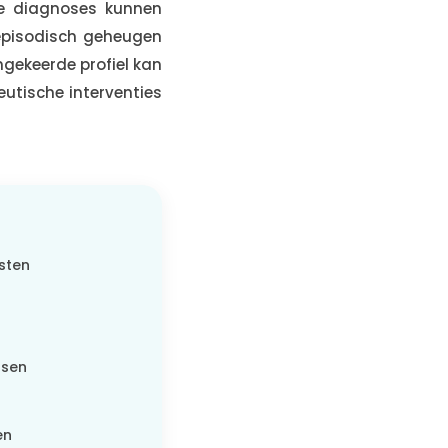
re diagnoses kunnen
episodisch geheugen
gekeerde profiel kan
utische interventies
sten
ssen
en