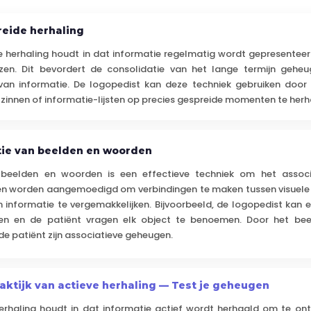
reide herhaling
 herhaling houdt in dat informatie regelmatig wordt gepresentee
zen. Dit bevordert de consolidatie van het lange termijn geheu
van informatie. De logopedist kan deze techniek gebruiken door 
zinnen of informatie-lijsten op precies gespreide momenten te herh
tie van beelden en woorden
 beelden en woorden is een effectieve techniek om het assoc
ten worden aangemoedigd om verbindingen te maken tussen visuel
informatie te vergemakkelijken. Bijvoorbeeld, de logopedist kan e
ren en de patiënt vragen elk object te benoemen. Door het b
de patiënt zijn associatieve geheugen.
raktijk van actieve herhaling — Test je geheugen
erhaling houdt in dat informatie actief wordt herhaald om te on