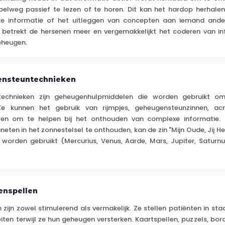
elweg passief te lezen of te horen. Dit kan het hardop herhalen,
jke informatie of het uitleggen van concepten aan iemand ande
 betrekt de hersenen meer en vergemakkelijkt het coderen van in
eheugen.
ensteuntechnieken
echnieken zijn geheugenhulpmiddelen die worden gebruikt o
 Ze kunnen het gebruik van rijmpjes, geheugensteunzinnen, ac
ten om te helpen bij het onthouden van complexe informatie. 
neten in het zonnestelsel te onthouden, kan de zin "Mijn Oude, Jij H
worden gebruikt (Mercurius, Venus, Aarde, Mars, Jupiter, Saturnu
enspellen
zijn zowel stimulerend als vermakelijk. Ze stellen patiënten in s
iten terwijl ze hun geheugen versterken. Kaartspellen, puzzels, bord