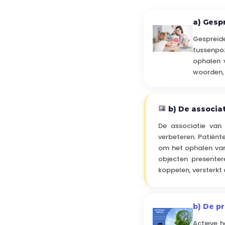
a) Gesp
Gespreide
tussenpo
ophalen 
woorden, 
b) De associa
De associatie van
verbeteren. Patiën
om het ophalen van 
objecten presente
koppelen, versterkt 
b) De p
Actieve h