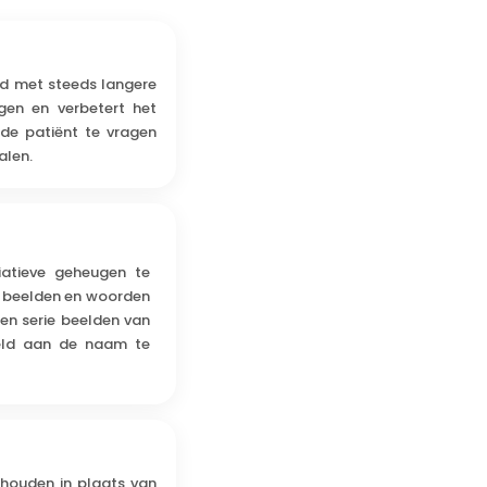
rd met steeds langere
gen en verbetert het
de patiënt te vragen
alen.
iatieve geheugen te
e beelden en woorden
en serie beelden van
eeld aan de naam te
thouden in plaats van