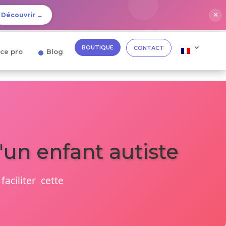
✕
Découvrir →
BOUTIQUE
CONTACT
ce pro
Blog
'un enfant autiste
aciliter cette