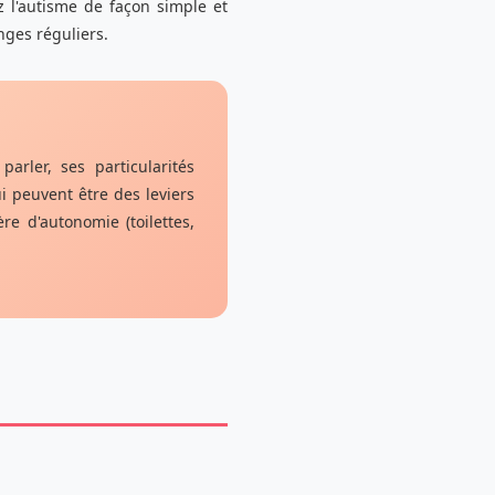
uez l'autisme de façon simple et
nges réguliers.
rler, ses particularités
qui peuvent être des leviers
re d'autonomie (toilettes,