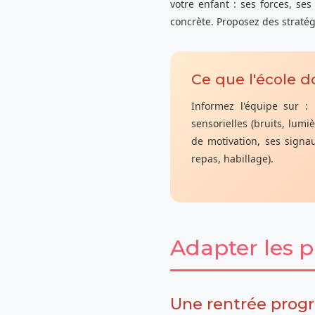
votre enfant : ses forces, ses 
concrète. Proposez des stratég
Ce que l'école do
Informez l'équipe sur :
sensorielles (bruits, lumiè
de motivation, ses signau
repas, habillage).
Adapter les p
Une rentrée progr