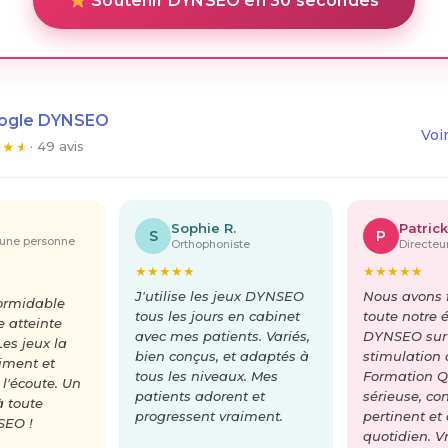
Soutenir DYNSEO en 30 secondes
oogle DYNSEO
Voi
★
★
★
· 49 avis
Sophie R.
Patrick
S
P
'une personne
Orthophoniste
Directe
★
★
★
★
★
★
★
★
★
★
J'utilise les jeux DYNSEO
Nous avons f
formidable
tous les jours en cabinet
toute notre 
 atteinte
avec mes patients. Variés,
DYNSEO sur
Les jeux la
bien conçus, et adaptés à
stimulation 
iment et
tous les niveaux. Mes
Formation Q
 l'écoute. Un
patients adorent et
sérieuse, co
à toute
progressent vraiment.
pertinent et
SEO !
quotidien. V