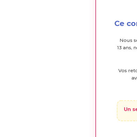
Ce co
Nous s
13 ans, 
Vos reto
av
Un s