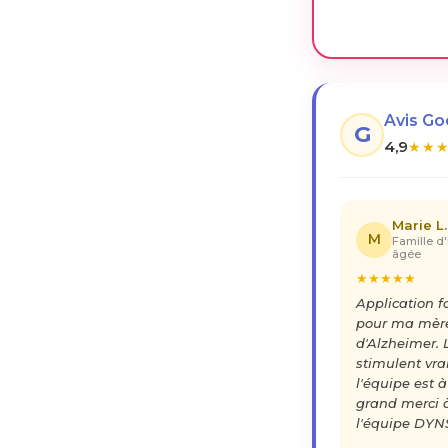
Avis G
G
4,9
★
★
Marie L.
M
Famille d
âgée
★
★
★
★
★
Application 
pour ma mère
d'Alzheimer. 
stimulent vra
l'équipe est à
grand merci 
l'équipe DYN