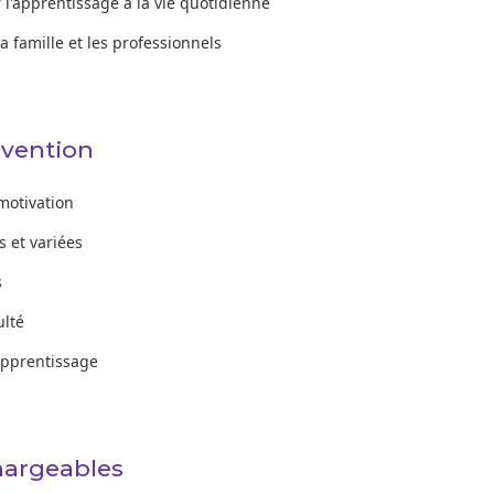
 l'apprentissage à la vie quotidienne
a famille et les professionnels
rvention
 motivation
s et variées
s
ulté
apprentissage
hargeables