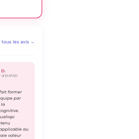
r tous les avis →
 D.
ur d'EHPAD
ait former
équipe par
 la
cognitive.
ualiopi
ntenu
 applicable au
raie valeur