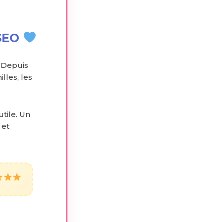
NSEO
 Depuis
lles, les
utile. Un
 et