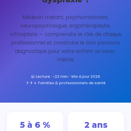
Médecin traitant, psychomotricien,
neuropsychologue, ergothérapeute,
orthoptiste — comprendre le rôle de chaque
professionnel et construire le bon parcours
diagnostique pour votre enfant ou vous-
même
📖 Lecture : ~22 min
✅ Mis à jour 2026
👨‍👩‍👧 Familles & professionnels de santé
5 à 6 %
2 ans