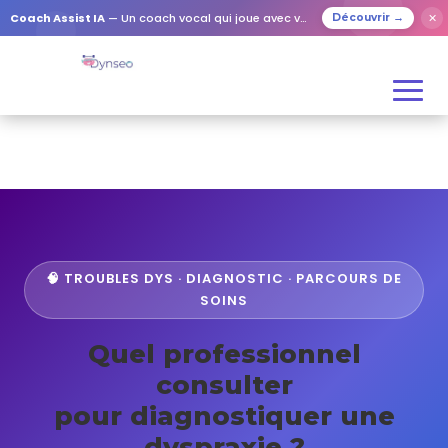
Coach Assist IA
— Un coach vocal qui joue avec vos proches
✕
Découvrir →
🧠 TROUBLES DYS · DIAGNOSTIC · PARCOURS DE
SOINS
Quel professionnel
consulter
pour diagnostiquer une
dyspraxie ?