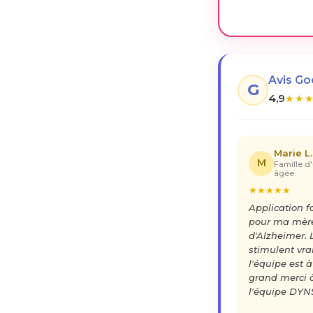
Avis G
G
4,9
★
★
Marie L.
M
Famille d
âgée
★
★
★
★
★
Application 
pour ma mère
d'Alzheimer. 
stimulent vra
l'équipe est à
grand merci 
l'équipe DYN