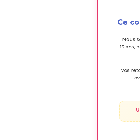
Ce co
Nous s
13 ans, 
Vos reto
av
U