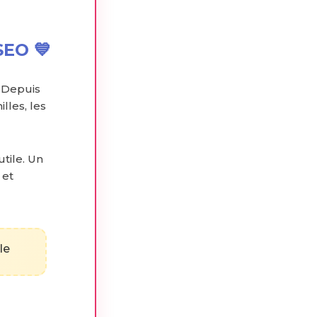
SEO 💙
 Depuis
lles, les
utile. Un
 et
le