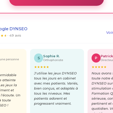
oogle DYNSEO
Voi
★
★
★
· 49 avis
Sophie R.
Patrick
S
P
'une personne
Orthophoniste
Directe
★
★
★
★
★
★
★
★
★
★
J'utilise les jeux DYNSEO
Nous avons f
formidable
tous les jours en cabinet
toute notre 
 atteinte
avec mes patients. Variés,
DYNSEO sur
Les jeux la
bien conçus, et adaptés à
stimulation 
iment et
tous les niveaux. Mes
Formation Q
 l'écoute. Un
patients adorent et
sérieuse, co
à toute
progressent vraiment.
pertinent et
SEO !
quotidien. V