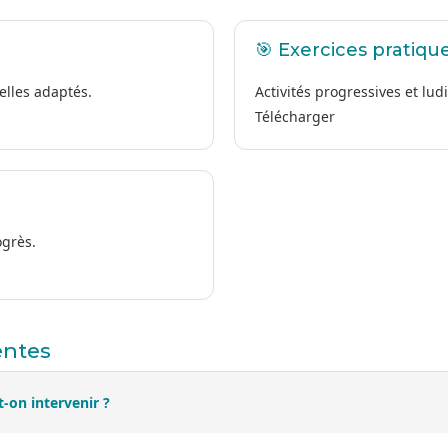
🎯 Exercices pratiqu
elles adaptés.
Activités progressives et lud
Télécharger
ogrès.
entes
t-on intervenir ?