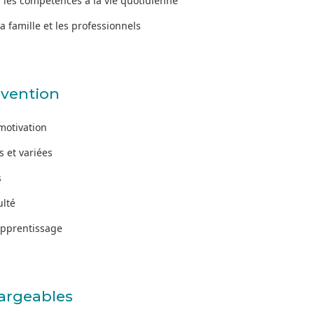
r les compétences à la vie quotidienne
a famille et les professionnels
rvention
 motivation
s et variées
s
ulté
apprentissage
hargeables