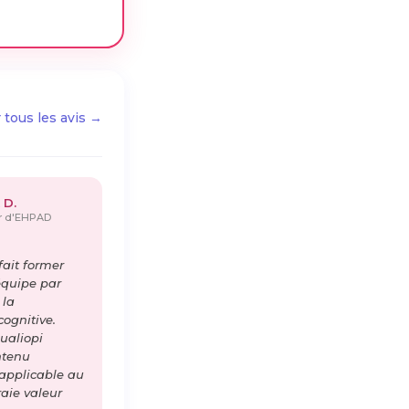
r tous les avis →
 D.
ur d'EHPAD
ait former
équipe par
 la
cognitive.
ualiopi
ntenu
 applicable au
raie valeur