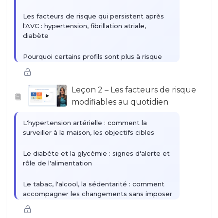
Les facteurs de risque qui persistent après
l'AVC : hypertension, fibrillation atriale,
diabète
Pourquoi certains profils sont plus à risque
que d'autres
Ce que la prévention secondaire peut
Leçon 2 – Les facteurs de risque
réellement changer
▶
modifiables au quotidien
L'hypertension artérielle : comment la
surveiller à la maison, les objectifs cibles
Le diabète et la glycémie : signes d'alerte et
rôle de l'alimentation
Le tabac, l'alcool, la sédentarité : comment
accompagner les changements sans imposer
Le surpoids et l'alimentation : les