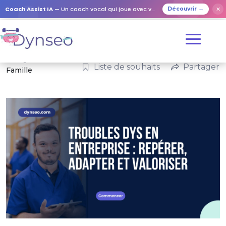
Coach Assist IA
— Un coach vocal qui joue avec vos proches
✕
Découvrir →
Catégories :
Liste de souhaits
Partager
Famille