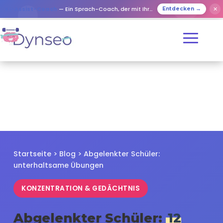
✕
KI-Assist-Coach
— Ein Sprach-Coach, der mit Ihren Lieben spielt
Entdecken →
Startseite
>
Blog
> Abgelenkter Schüler:
unterhaltsame Übungen
KONZENTRATION & GEDÄCHTNIS
Abgelenkter Schüler:
12