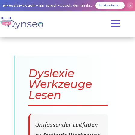
KI-Assist-Coach
— Ein Sprach-Coach, der mit Ihren Lieben spielt
✕
Entdecken →
Dyslexie
Werkzeuge
Lesen
Umfassender Leitfaden