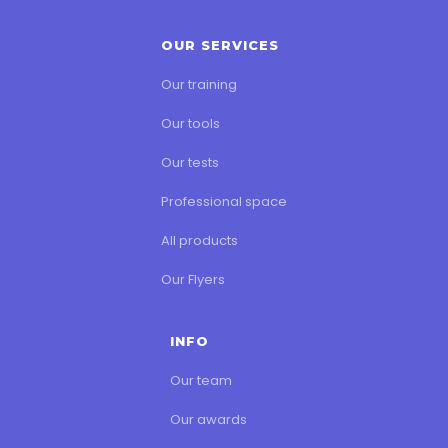
OUR SERVICES
Our training
Our tools
Our tests
Professional space
All products
Our Flyers
INFO
Our team
Our awards