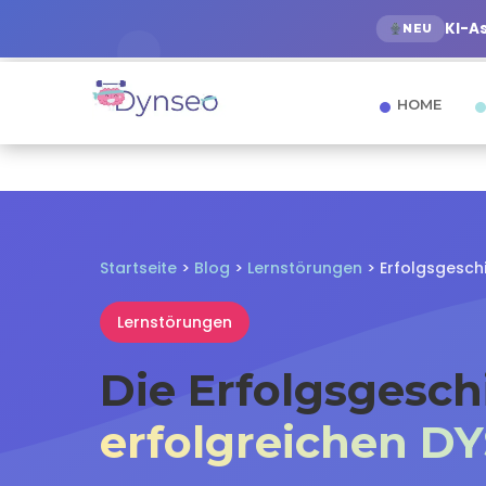
KI-A
NEU
HOME
Startseite
>
Blog
>
Lernstörungen
> Erfolgsgesch
Lernstörungen
Die Erfolgsgesch
erfolgreichen D