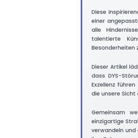
Diese inspiriere
einer angepasste
alle Hindernis
talentierte Kü
Besonderheiten 
Dieser Artikel l
dass DYS-Störun
Exzellenz führen
die unsere Sicht
Gemeinsam wer
einzigartige Str
verwandeln und e