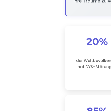
ihre Träume zu v
20%
der Weltbevölke
hat DYS-Störun
85%