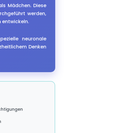
 als Mädchen. Diese
urchgeführt werden,
 entwickeln.
ezielle neuronale
nzheitlichem Denken
ächtigungen
n