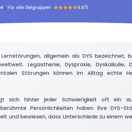
it
Für alle Zielgruppen
4.8/5
 Lernstörungen, allgemein als DYS bezeichnet, be
ltweit. Legasthenie, Dyspraxie, Dyskalkulie, D
ntalen Störungen können im Alltag echte He
gt sich hinter jeder Schwierigkeit oft ein a
e berühmte Persönlichkeiten haben ihre DYS-St
lt und bewiesen, dass Unterschiede zu einem wes