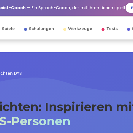
ssist-Coach
— Ein Sprach-Coach, der mit Ihren Lieben spielt
Spiele
Schulungen
Werkzeuge
Tests
ichten DYS
ichten: Inspirieren mi
YS-Personen