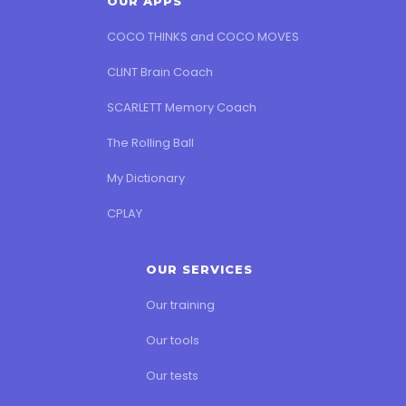
OUR APPS
COCO THINKS and COCO MOVES
CLINT Brain Coach
SCARLETT Memory Coach
The Rolling Ball
My Dictionary
CPLAY
OUR SERVICES
Our training
Our tools
Our tests