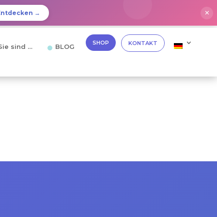
✕
Entdecken →
SHOP
KONTAKT
Sie sind …
BLOG