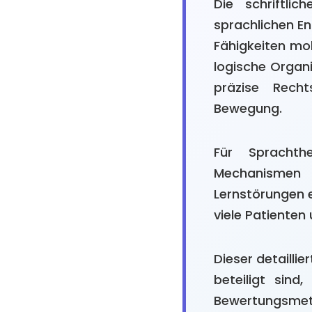
Die schriftli
sprachlichen En
Fähigkeiten mob
logische Organi
präzise Rech
Bewegung.
Für Sprachth
Mechanismen d
Lernstörungen e
viele Patiente
Dieser detailli
beteiligt sind
Bewertungsmeth