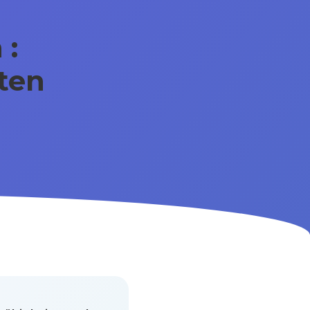
 :
ten