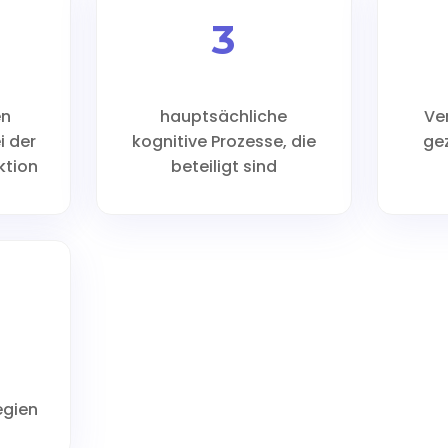
3
en
hauptsächliche
Ve
i der
kognitive Prozesse, die
gez
ktion
beteiligt sind
egien