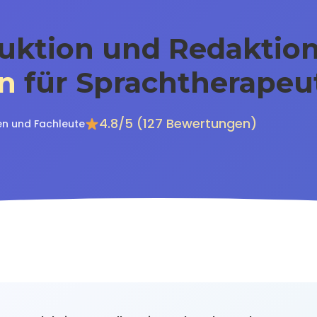
duktion und Redaktion
en
für Sprachtherapeu
4.8/5 (127 Bewertungen)
n und Fachleute