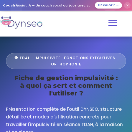
Coach Assist IA
— Un coach vocal qui joue avec vos proches
✕
Découvrir →
🛑 TDAH · IMPULSIVITÉ · FONCTIONS EXÉCUTIVES ·
ORTHOPHONIE
Fiche de gestion impulsivité :
à quoi ça sert et comment
l'utiliser ?
Présentation complète de l'outil DYNSEO, structure
détaillée et modes d'utilisation concrets pour
travailler l'impulsivité en séance TDAH, à la maison