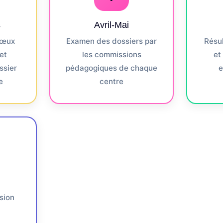
s
Avril-Mai
vœux
Examen des dossiers par
Résul
et
les commissions
et
ssier
pédagogiques de chaque
e
e
centre
sion