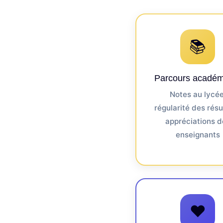
📚
Parcours académ
Notes au lycée
régularité des résu
appréciations d
enseignants
❤️