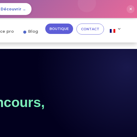
✕
Découvrir →
BOUTIQUE
CONTACT
ce pro
Blog
ncours,