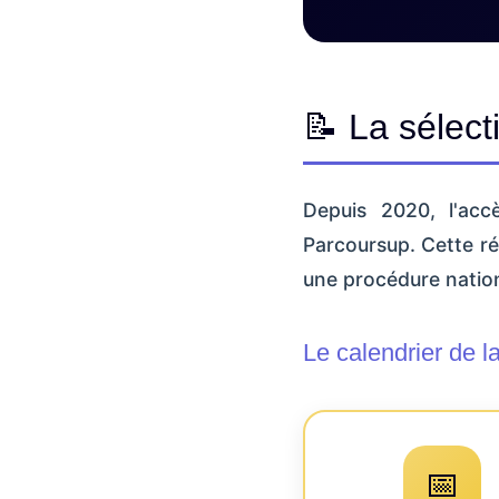
📝 La sélect
Depuis 2020, l'acc
Parcoursup. Cette r
une procédure natio
Le calendrier de l
📅