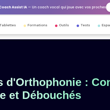
Coach Assist IA
— Un coach vocal qui joue avec vos proches
Tablettes
Formations
Outils
Tests
Espa
s d'Orthophonie : Co
e et Débouchés