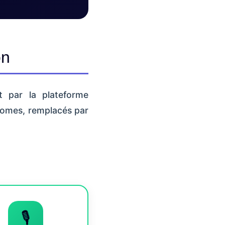
on
t par la plateforme
nomes, remplacés par
🎙️