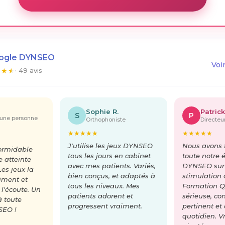
oogle DYNSEO
Voi
★
★
★
· 49 avis
Sophie R.
Patrick
S
P
'une personne
Orthophoniste
Directe
★
★
★
★
★
★
★
★
★
★
J'utilise les jeux DYNSEO
Nous avons f
formidable
tous les jours en cabinet
toute notre 
 atteinte
avec mes patients. Variés,
DYNSEO sur
Les jeux la
bien conçus, et adaptés à
stimulation 
iment et
tous les niveaux. Mes
Formation Q
 l'écoute. Un
patients adorent et
sérieuse, co
à toute
progressent vraiment.
pertinent et
SEO !
quotidien. V