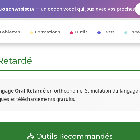
Coach Assist IA
— Un coach vocal qui joue avec vos proches
Tablettes
Formations
Outils
Tests
Espa
Retardé
ngage Oral Retardé
en orthophonie. Stimulation du langage e
iques et téléchargements gratuits.
📥 Outils Recommandés