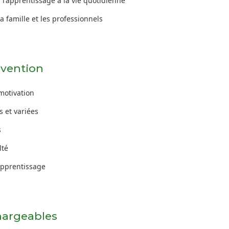
 l'apprentissage à la vie quotidienne
a famille et les professionnels
rvention
 motivation
s et variées
s
lté
apprentissage
hargeables