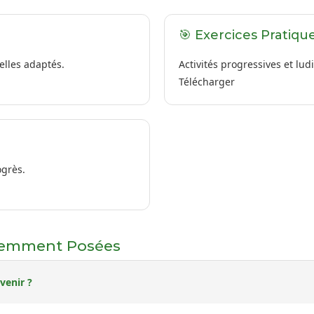
🎯 Exercices Pratiqu
elles adaptés.
Activités progressives et lud
Télécharger
ogrès.
uemment Posées
venir ?