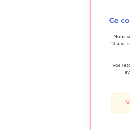
Ce co
Nous s
13 ans, 
Vos reto
av
U