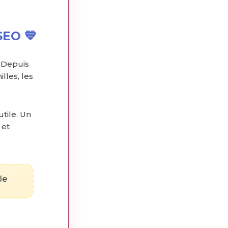
SEO 💙
 Depuis
lles, les
utile. Un
 et
le