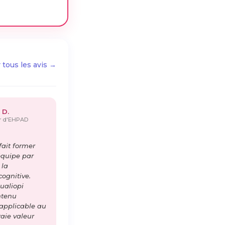
r tous les avis →
 D.
ur d'EHPAD
ait former
équipe par
 la
cognitive.
ualiopi
ntenu
 applicable au
raie valeur