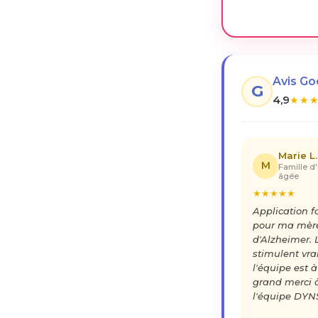
Avis G
G
4,9
★
★
Marie L.
M
Famille d
âgée
★
★
★
★
★
Application 
pour ma mère
d'Alzheimer. 
stimulent vra
l'équipe est à
grand merci 
l'équipe DYN