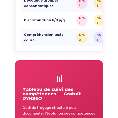
Décodage groupes
Niv.
Niv.
Ni
1
2
3
consonantiques
Niv.
Niv.
Ni
Discrimination b/d p/q
1
2
2
Compréhension texte
Niv.
Niv.
Ni
2
3
3
court
📊
Tableau de suivi des
compétences — Gratuit
DYNSEO
Outil de traçage structuré pour
documenter l'évolution des compétences