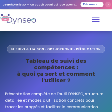
Coach Assist IA
— Un coach vocal qui joue avec vos proches
✕
Découvrir →
📊 SUIVI & LIAISON · ORTHOPHONIE · RÉÉDUCATION
Tableau de suivi des
compétences :
à quoi ça sert et comment
l'utiliser ?
Présentation complète de l'outil DYNSEO, structure
détaillée et modes d'utilisation concrets pour
tracer les progrès et faciliter la communication