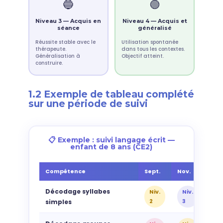
🔵
🟢
Niveau 3 — Acquis en
Niveau 4 — Acquis et
séance
généralisé
Réussite stable avec le
Utilisation spontanée
thérapeute.
dans tous les contextes.
Généralisation à
Objectif atteint.
construire.
1.2 Exemple de tableau complété
sur une période de suivi
📋 Exemple : suivi langage écrit —
enfant de 8 ans (CE2)
Compétence
Sept.
Nov.
Jan
Décodage syllabes
Niv.
Niv.
Ni
2
3
4
simples