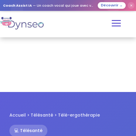
✕
Coach Assist IA
— Un coach vocal qui joue avec vos proches
Découvrir →
Accueil
>
Télésanté
> Télé-ergothérapie
💻 Télésanté