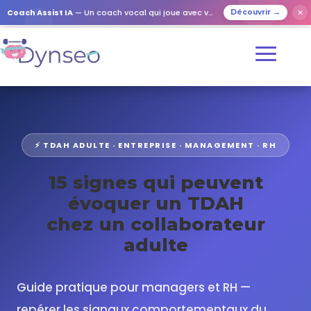
Coach Assist IA
— Un coach vocal qui joue avec vos proches
✕
Découvrir →
⚡ TDAH ADULTE · ENTREPRISE · MANAGEMENT · RH
15 signes qui peuvent
évoquer un TDAH
chez un collaborateur
adulte
Guide pratique pour managers et RH —
repérer les signaux comportementaux du