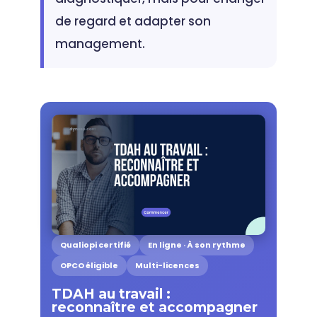
de regard et adapter son
management.
Qualiopi certifié
En ligne · À son rythme
OPCO éligible
Multi-licences
TDAH au travail :
reconnaître et accompagner