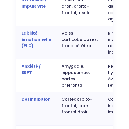
impulsivité
droit, orbito-
dispropor
frontal, insula
comport
agressifs
Labilité
Voies
Rires/ple
émotionnelle
corticobulbaires,
involontai
(PLC)
tronc cérébral
réactions
incontrôl
Anxiété /
Amygdale,
Peur,
ESPT
hippocampe,
hypervigi
cortex
évitement
préfrontal
revivisce
Désinhibition
Cortex orbito-
Comport
frontal, lobe
inappropr
frontal droit
impulsivit