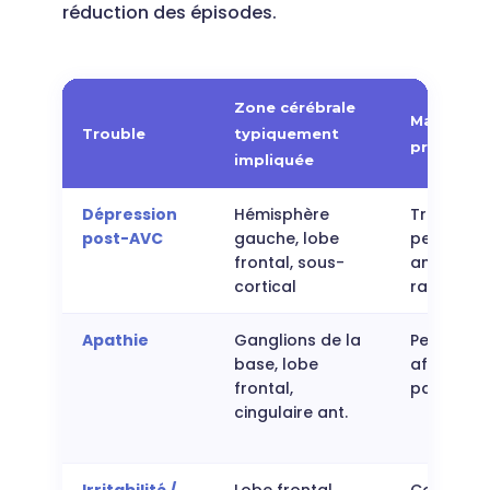
réduction des épisodes.
Zone cérébrale
Manifesta
Trouble
typiquement
principal
impliquée
Dépression
Hémisphère
Tristesse
post-AVC
gauche, lobe
persistant
frontal, sous-
anhédonie
cortical
ralentiss
Apathie
Ganglions de la
Perte d'ini
base, lobe
affect pla
frontal,
passivité 
cingulaire ant.
Irritabilité /
Lobe frontal
Colères