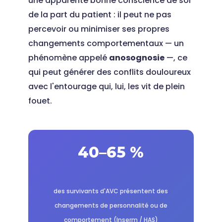
une apparente bonne conscience de soi
de la part du patient : il peut ne pas
percevoir ou minimiser ses propres
changements comportementaux — un
phénomène appelé
anosognosie
—, ce
qui peut générer des conflits douloureux
avec l'entourage qui, lui, les vit de plein
fouet.
40–65 %
des survivants d'AVC présentent des
changements de personnalité ou de
comportement (Inserm / HAS)