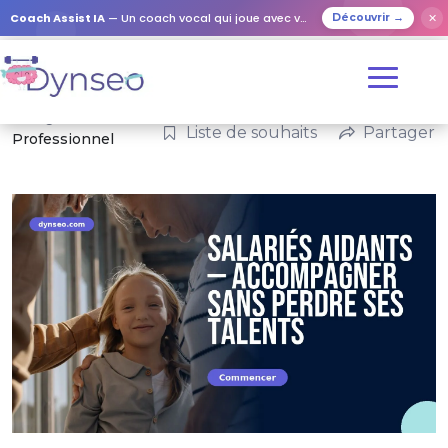
Coach Assist IA
— Un coach vocal qui joue avec vos proches
✕
Découvrir →
Catégories :
Liste de souhaits
Partager
Professionnel