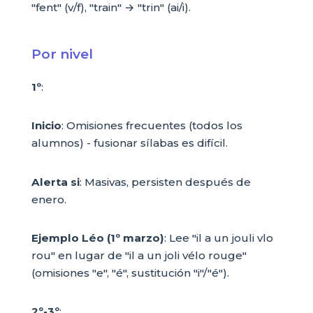
"fent" (v/f), "train" → "trin" (ai/i).
Por nivel
1º
:
Inicio
: Omisiones frecuentes (todos los
alumnos) - fusionar sílabas es difícil.
Alerta si
: Masivas, persisten después de
enero.
Ejemplo Léo (1º marzo)
: Lee "il a un jouli vlo
rou" en lugar de "il a un joli vélo rouge"
(omisiones "e", "é", sustitución "i"/"é").
2º-3º
: