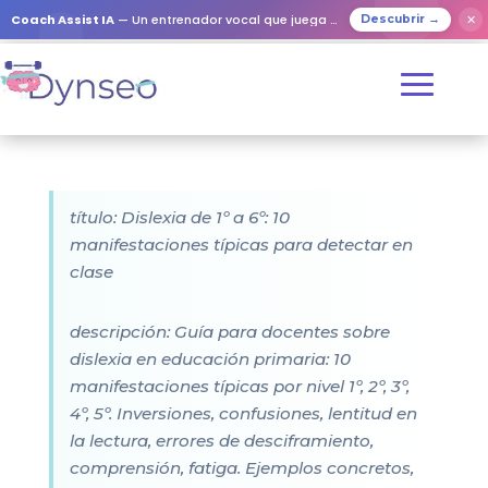
Coach Assist IA
— Un entrenador vocal que juega con tus seres queridos
✕
Descubrir →
título: Dislexia de 1º a 6º: 10
manifestaciones típicas para detectar en
clase
descripción: Guía para docentes sobre
dislexia en educación primaria: 10
manifestaciones típicas por nivel 1º, 2º, 3º,
4º, 5º. Inversiones, confusiones, lentitud en
la lectura, errores de desciframiento,
comprensión, fatiga. Ejemplos concretos,