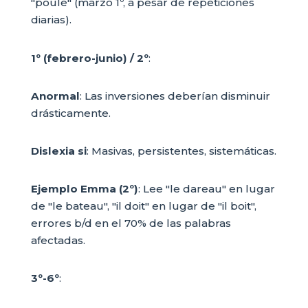
"poule" (marzo 1º, a pesar de repeticiones
diarias).
1º (febrero-junio) / 2º
:
Anormal
: Las inversiones deberían disminuir
drásticamente.
Dislexia si
: Masivas, persistentes, sistemáticas.
Ejemplo Emma (2º)
: Lee "le dareau" en lugar
de "le bateau", "il doit" en lugar de "il boit",
errores b/d en el 70% de las palabras
afectadas.
3º-6º
: