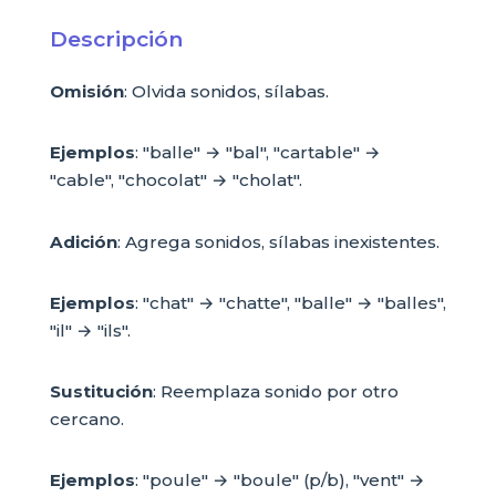
Descripción
Omisión
: Olvida sonidos, sílabas.
Ejemplos
: "balle" → "bal", "cartable" →
"cable", "chocolat" → "cholat".
Adición
: Agrega sonidos, sílabas inexistentes.
Ejemplos
: "chat" → "chatte", "balle" → "balles",
"il" → "ils".
Sustitución
: Reemplaza sonido por otro
cercano.
Ejemplos
: "poule" → "boule" (p/b), "vent" →