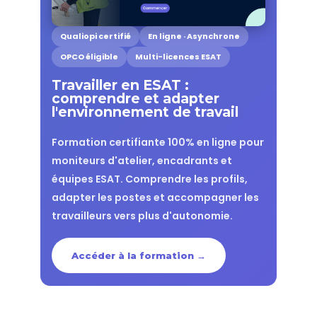
Qualiopi certifié
En ligne · Asynchrone
OPCO éligible
Multi-licences ESAT
Travailler en ESAT :
comprendre et adapter
l'environnement de travail
Formation certifiante 100% en ligne pour
moniteurs d'atelier, encadrants et
équipes ESAT. Comprendre les profils,
adapter les postes et accompagner les
travailleurs vers plus d'autonomie.
Accéder à la formation →