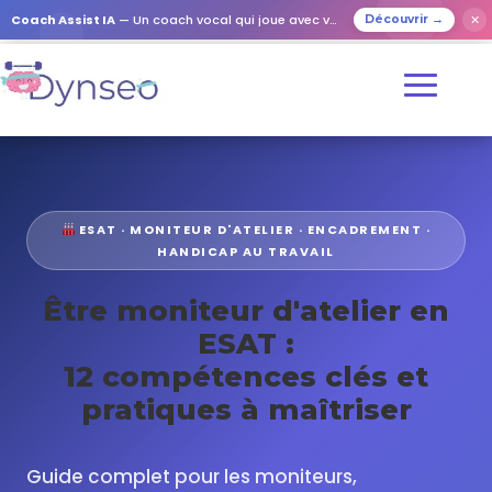
Coach Assist IA
— Un coach vocal qui joue avec vos proches
✕
Découvrir →
ESAT · MONITEUR D'ATELIER · ENCADREMENT ·
HANDICAP AU TRAVAIL
Être moniteur d'atelier en
ESAT :
12 compétences clés et
pratiques à maîtriser
Guide complet pour les moniteurs,